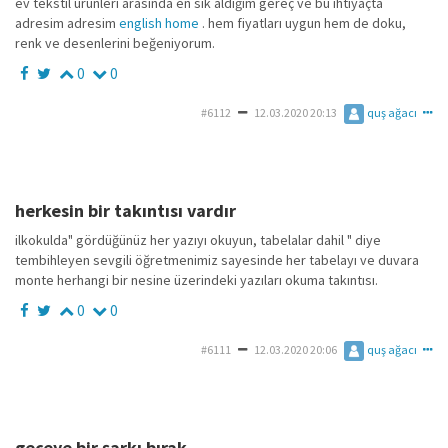
ev tekstil ürünleri arasında en sık aldığım gereç ve bu ihtiyaçta
adresim adresim
english home
. hem fiyatları uygun hem de doku,
renk ve desenlerini beğeniyorum.
0
0
#6112
12.03.2020 20:13
quş ağacı
herkesin bir takıntısı vardır
ilkokulda" gördüğünüz her yazıyı okuyun, tabelalar dahil " diye
tembihleyen sevgili öğretmenimiz sayesinde her tabelayı ve duvara
monte herhangi bir nesine üzerindeki yazıları okuma takıntısı.
0
0
#6111
12.03.2020 20:06
quş ağacı
geceye bir şarkı bırak