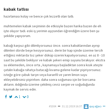
kabak tatlısı
hazırlaması kolay ve bence çok lezzetli olan tatlı.
muhtemelen kabak seçiminin de etkisiyle bazen harika bazen de eh
işte oluyor tadı. eski iş yerimin aşçısından öğrendiğim üzere ben şu
şekilde yapıyorum.
kabağı karpuz gibi dilimliyorsunuz önce. sonra kabuklarından ayırıp
dilimleri dörde beşe kesiyorsunuz. derin bir kap içinde üzerine tercih
ettiğiniz miktarda toz şeker döküp üzerini kapatıyorsunuz. en az 8 - 10
saat bu şekilde bekliyor ve kabak şekeri emip suyunu bırakıyor. ekstra
su eklemeden, önce orta , kaynamaya başladıktan sonra kısık ateşte
çatalın kabağa rahatça batacağı kıvama gelene kadar pişiriyorsunuz.
isteğe göre çubuk tarçın veya karanfil ve yarım limon suyu
ekleyebilirsiniz pişirirken. daha sonra soğuması için bir borcama
aktarın. ılıdığında üzerine çekilmiş ceviz serpin ve soğuduğunda
kaymak ile servis edin.
1
0
#5304
31.12.2019 16:37
quş ağacı