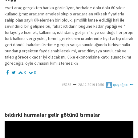
evet araç gerçekten harika görünüyor, herhalde dolu dolu 60 yıldır
kullandığımız araçların amelesi olup o araçlara en yüksek fiyatlarla
sahip olan sayılı ülkelerden biri olduk. şimdilik lanse edildiği hali ile
sevindirici bir gelişme bu, fakat iktidarın bugüne kadar yaptığı ve "
türkiye'ye hizmet, kalkınma, istihdam, gelişim " diye sunduğu her proje
türk halkına vergi yükü, temel gereksinim ürünlerinde fiyat artışı olarak
geri döndü. bakalım üretime geçilip satışa sunulduğunda türkiye halkı
bundan gerçekten faydalanabilecek mi, araç dünyaya sunulucak ve
talep görecek kadar iyi olacak mı, ülke ekonomisine katkı sunacak mı
göreceğiz. öyle olmasını kim istemez ki?
3
0
#5258
28.12.2019 19:56
quş ağacı
bıldırki hurmalar gelir götünü tırmalar