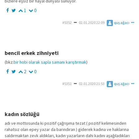
bizlere eşsiz bir hayal dünyası sunuyor.
1
0
#5352
02.01.2020 22:09
quş ağacı
bencil erkek zihniyeti
(bkz:
bir hobi olarak sapla samanı karıştırmak
)
2
0
#5351
02.01.2020 21:53
quş ağacı
kadın sözlüğü
adı ve mottosunda ki pozitif çağrışıma tezat ( pozitif kelimesinden
rahatsız olan epey yazar da barındıran ) giderek kadına ve haklarına
saldırmaktan zevk aldıkları, kadın yazarların dahi kadını aşağıladıkları