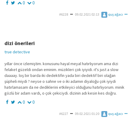
0
0
#6228
09.02.2021 02:13
quş ağacı
dizi önerileri
true detective
yıllar önce izlemiştim. konusunu hayal meyal hatırlıyorum ama dizi
felaket güzeldi ondan eminim. müzikleri çok iyiyidi. ıt's just a slow
daaaay. loş bir barda iki dedektifin yada biri dedektif biri olağan
şüpheli miydi ? neyse o sahne ve o iki adamın diyaloğu çok iyiydi
hatırlamasam da ne dediklerini etkileyici olduğunu hatırlıyorum. minik
gözlü bir adam vardı, o çok çekiciydi. dizinin adı kesin kes doğru.
0
0
#6227
09.02.2021 01:20
quş ağacı