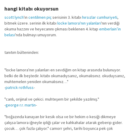
hangi kitabı okuyorsun
scott lynch
'ın
centilmen piç
serisinin 3. kitabı
hırsızlar cumhuriyeti
,
bitmek üzere. serinin ilk kitabı
locke lamora'nın yalanları
'nın verdiği
okuma hazzını ve heyecanını çıkması beklenen 4. kitap
emberlain’in
belası
'nda bulmayı umuyorum.
tanıtım bülteninden:
"locke lamora'nın yalanları en sevdiğim on kitap arasında bulunuyor.
belki de ilk beştedir. kitabı okumadıysanız, okumalısınız. okuduysanız,
muhtemelen yeniden okumalısınız…"
-
patrick rothfuss
-
"canlı, orijinal ve çekici. muhteşem bir şekilde yazılmış."
-
george r.r. martin
-
"boğazında kanayan bir kesik olsa ve bir hekim o kesiği dikmeye
çalışsa lamora iğney­le ipliği çalar ve kahkahalar atarak geberip gider.
çocuk… çok fazla çalıyor." camorr şehri, tarihi boyunca pek çok