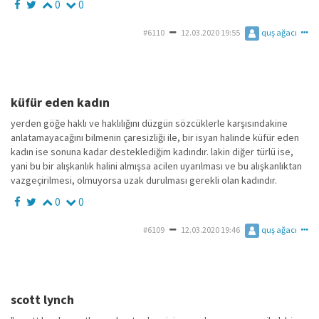
0
0
#6110
12.03.2020 19:55
quş ağacı
küfür eden kadın
yerden göğe haklı ve haklılığını düzgün sözcüklerle karşısındakine
anlatamayacağını bilmenin çaresizliği ile, bir isyan halinde küfür eden
kadın ise sonuna kadar desteklediğim kadındır. lakin diğer türlü ise,
yani bu bir alışkanlık halini almışsa acilen uyarılması ve bu alışkanlıktan
vazgeçirilmesi, olmuyorsa uzak durulması gerekli olan kadındır.
0
0
#6109
12.03.2020 19:46
quş ağacı
scott lynch