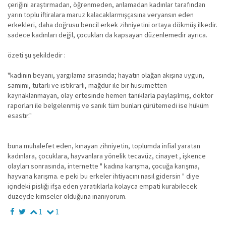
çeriğini araştırmadan, öğrenmeden, anlamadan kadınlar tarafından
yarın toplu iftiralara maruz kalacaklarmışçasına veryansın eden
erkekleri, daha doğrusu bencil erkek zihniyetini ortaya dökmüş ilkedir.
sadece kadınları değil, çocukları da kapsayan düzenlemedir ayrıca.
özeti şu şekildedir :
"kadının beyanı, yargılama sırasında; hayatın olağan akışına uygun,
samimi, tutarlı ve istikrarlı, mağdur ile bir husumetten
kaynaklanmayan, olay ertesinde hemen tanıklarla paylaşılmış, doktor
raporları ile belgelenmiş ve sanık tüm bunları çürütemedi ise hüküm
esastır."
buna muhalefet eden, kınayan zihniyetin, toplumda infial yaratan
kadınlara, çocuklara, hayvanlara yönelik tecavüz, cinayet , işkence
olayları sonrasında, internette " kadına karışma, çocuğa karışma,
hayvana karışma. e peki bu erkeler ihtiyacını nasıl gidersin " diye
içindeki pisliği ifşa eden yaratıklarla kolayca empati kurabilecek
düzeyde kimseler olduğuna inanıyorum.
1
1