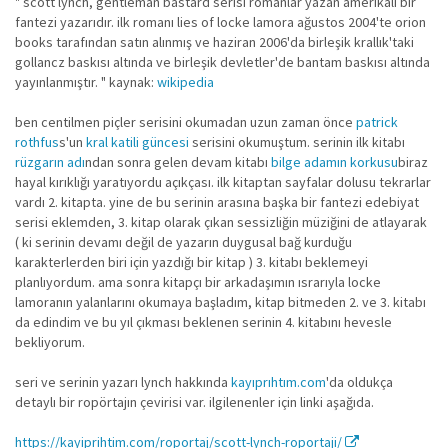
" scott lynch, gentleman bastard serisi romanlar yazan amerikalı bir
fantezi yazarıdır. ilk romanı lies of locke lamora ağustos 2004'te orion
books tarafından satın alınmış ve haziran 2006'da birleşik krallık'taki
gollancz baskısı altında ve birleşik devletler'de bantam baskısı altında
yayınlanmıştır. " kaynak:
wikipedia
ben centilmen piçler serisini okumadan uzun zaman önce
patrick
rothfus
s'un
kral katili güncesi
serisini okumuştum. serinin ilk kitabı
rüzgarın adı
ndan sonra gelen devam kitabı
bilge adamın korkusu
biraz
hayal kırıklığı yaratıyordu açıkçası. ilk kitaptan sayfalar dolusu tekrarlar
vardı 2. kitapta. yine de bu serinin arasına başka bir fantezi edebiyat
serisi eklemden, 3. kitap olarak çıkan sessizliğin müziğini de atlayarak
( ki serinin devamı değil de yazarın duygusal bağ kurduğu
karakterlerden biri için yazdığı bir kitap ) 3. kitabı beklemeyi
planlıyordum. ama sonra kitapçı bir arkadaşımın ısrarıyla locke
lamoranın yalanlarını okumaya başladım, kitap bitmeden 2. ve 3. kitabı
da edindim ve bu yıl çıkması beklenen serinin 4. kitabını hevesle
bekliyorum.
seri ve serinin yazarı lynch hakkında
kayıprıhtım.com
'da oldukça
detaylı bir ropörtajın çevirisi var. ilgilenenler için linki aşağıda.
https://kayiprihtim.com/roportaj/scott-lynch-roportaji/