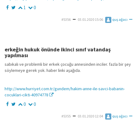
1
0
#5356
03.01.2020 15:06
quş ağacı
erkeğin hukuk önünde ikinci sınıf vatandaş
yapılması
sabıkalı ve problemli bir erkek çocuğu annesinden inciler. fazla bir şey
söylemeye gerek yok. haber linki aşağıda.
http://www.hurriyet.com.tr/gundem/hakim-anne-ile-savci-babanin-
cocuklari-cikti-40974778
0
0
#5355
03.01.2020 12:04
quş ağacı