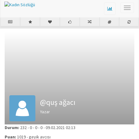
@quş ağacı
Yazar
Durum:
232
-
0
-
0
-
0
-
09.02.2021 02:13
Puan:
1019
-
geyik avcısı