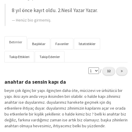
8 yıl önce kayıt oldu. 2.Nesil Yazar Yazar.
Henüz bio girmemiş.
Betimler
Başlıklar
Favoriler
İstatistikler
Takip Ettikleri
Takip Edenler
/
12
anahtar da sensin kapı da
beyin çok ilginç bir yapı. ilginçten daha öte, mücizevi ve ürkütücü bir
yapı. ikisi aynı anda veya ikisinden biri olabilir. o halde kapı zihnimiz
anahtar ise duyularımız. duyularımız harekete geçmek için dış
etkenlere ihtiyaç duyar. duyularımız zihnimizin kapılarını açar ve orada
bu etkenlerle bir kişilik şekillenir. o halde kimiz biz ? belli ki anahtar biz
değiliz, farkına vardığımız zaman ise artık biz olamayız. başka zihinlerin
anahtarı olmaya hevesimiz, ihtiyacımız belki bu yüzdendir.