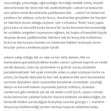
soysuzluğa, yolsuzluğa, uğursuzluğa, hırsızlığa tanıklık etmiş, büyülü
atmosferinde her birini tek tek sindirebilmiştir; camorr'un belası'nın
ismi şehrin nemli duvarlarında yankılanana dek… camorr'un belası'nın
yenilmez bir silahşor, usta bir hırsız, duvarlardan geçebilen bir hayalet
ve fakirlerin dostu olduğu söylenir. işte o efsanevi "bela" narin yapılı,
gözü kara ve becerikli locke lamora'dır. locke kimsenin beceremediği
bir ustalıkla zenginleri soymasına rağmen, bir başka efsanedeki büyük
okçunun aksine çaldıklarından fakirlere tek bir kuruş bile koklatmaz.
locke'un tüm kazancı kendisi ve isimlerinin hakkını fazlasıyla veren
hırsızlar çetesi centilmen piçler içindir.
onların sahip olduğu tek ev olan ve her türlü dümen, hile ve
numaralarını gerçekleştirdikleri kadim camorr şehrinin kaprisli ve renkli
yeraltı dünyası, içten içe çürümekte ve gizli bir savaş yüzünden
parçalanmaktadır. tek ayak üzerinde onlarca yalan söyleyen locke ve
çetesi, bu büyülü dünyada bu kez tek ayaklarını bile yere basamadan
içerisine düştükleri ölüm oyunundan kurtulmak zorundadır. yarattığı
dünya ve kuvvetli kalemi sayesinde patrick rothfuss, brandon
sanderson gibi isimlerle adı sık sık anılan scott lynch, çarpıcı romanı
locke lamora'nın yalanları'ında bir macera kitabının sürükleyiciliğini, bir
fantastik kitabın yaratıcılığıyla birleştirip üzerine george r. r. martin'in
okuyucuyu beklemediği yerden vurmayı başaran anlatımını katıp,