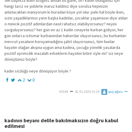
tek başınıza adım attığınız andan bu güne, sırf kadın olduğunuz için
hangi taciz ve şiddete maruz kaldınız diye sorulsa hepinizin
anlatacakları inanıyorum ki buradan köye yol olur. peki hal böyle iken,
sizin yaşadıklarınızı yarın başka kadınlar, çocuklar yaşamasın diye atılan
o minicik pozitif adımlardan nasıl rahatsız olabiliyorsunuz? neyini
sorguluyorsunuz? her gün en az 1 kadın cinayete kurban gidiyor, her
gün onlarca istismar kurbanından haberdar oluyorsunuz, bu kurbanları
mevcut yasaların koruyamadığına şahit oluyorsunuz, tüm bunlar
hayatın olağan akışına uygun ama kadına, çocuğa yönelik yasalarda
pozitif ayrımcılık mazalah erkeklerin hayatını bitirir öyle mi? siz neye
dönüştünüz böyle?
kadın sözlüğü neye dönüşüyor böyle ?
2
0
#5344
02.01.2020 15:19
quş ağacı
kadının beyanı delile bakılmaksızın doğru kabul
edilmesi