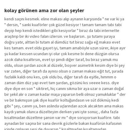
kolay görünen ama zor olan şeyler
kendi saçını kesmek. eline makası alıp aynanın karşısında " ne var ki ya
" dersin, " sanki kuaförler çok güzel kesiyor ! tamam tamam tabi tabi
deyip hep kendi istedikleri gibi kesiyorlar " biraz da tabi internette
araştırıp bir iki video falan izlersin. ve başlarsın.. şu tutamı şuraya
doğru yatır, alttan bi tutam al dümdüz tut biraz sağa eğ makası evet
kes tamam. evet oldu gayet iyi, tamam amaböyle uzun sürer, ikiye ayır
şu kadar kessen ucundan iyi olur çok kesme bi dene düzgün olursa
azcık daha kısaltırsın, evet iyi şimdi diğer taraf, bu biraz yamuk mu
oldu, olsun şurdan azıcık al düzelir, boşver asimetrik kesim diye bi şey
var zaten, diğer tarafı da aynısı olsun o zaman makası eğit tut, şurada
fazlalık kaldı onu kes, çok oldu bu, diğer tarafı da eşitle, hımmm o
zaman düm düz yap evet tam şurdan, gözünü kıs veeee kess. diye
diye diye en son " siktiret, hiç canını sıkma bir aya uzar o zaman doğal
bir şekil alır o zaman kadar maşa yaparsın belli olmaz yamukluklar " der
ve bir bakmışsın şak diye kuaför koltuğundasın ve süt dökmüş kedi
gibi " şey, canım ya, ben aslında uçlarından azcık alıcaktım ama makas
kaydı yamuk olunca düzelteyim derken yani işte sonuç , daha fazla
kısaltmadan düzeltme şansın var mı " diye soruyorsun kuaföre. tabi
aynadan bir saçına bir sana devrik gözlerle bakan kuaförün kafasının
içinde çınlayan sesi de duyarsın " kısaltmadan kısaltamadan