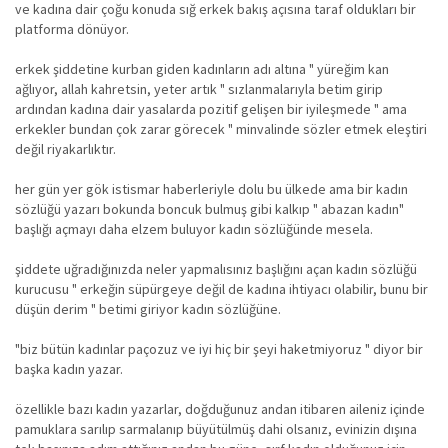
ve kadına dair çoğu konuda sığ erkek bakış açısına taraf oldukları bir
platforma dönüyor.
erkek şiddetine kurban giden kadınların adı altına " yüreğim kan
ağlıyor, allah kahretsin, yeter artık " sızlanmalarıyla betim girip
ardından kadına dair yasalarda pozitif gelişen bir iyileşmede " ama
erkekler bundan çok zarar görecek " minvalinde sözler etmek eleştiri
değil riyakarlıktır.
her gün yer gök istismar haberleriyle dolu bu ülkede ama bir kadın
sözlüğü yazarı bokunda boncuk bulmuş gibi kalkıp " abazan kadın"
başlığı açmayı daha elzem buluyor kadın sözlüğünde mesela.
şiddete uğradığınızda neler yapmalısınız başlığını açan kadın sözlüğü
kurucusu " erkeğin süpürgeye değil de kadına ihtiyacı olabilir, bunu bir
düşün derim " betimi giriyor kadın sözlüğüne.
"biz bütün kadınlar paçozuz ve iyi hiç bir şeyi haketmiyoruz " diyor bir
başka kadın yazar.
özellikle bazı kadın yazarlar, doğduğunuz andan itibaren aileniz içinde
pamuklara sarılıp sarmalanıp büyütülmüş dahi olsanız, evinizin dışına