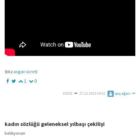
(bkz:
asgari ücret
)
1
0
#5250
27.12.2019 14:32
quş ağacı
kadın sözlüğü geleneksel yılbaşı çekilişi
katılıyorum