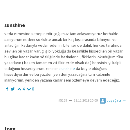
sunshine
veda etmesine sebep nedir çoğumuz tam anlayamıyoruz herhalde.
sanıyorum nedeni sözlükte ancak bir kaç kişi arasında biliniyor. ve
anladığım kadarıyla veda nedenini bilenler de dahil, herkes tarafından
sevilen bir yazar. varlığı gibi yokluğu da kesinlikle hissedilen bir yazar.
bu güne kadar kadın sözlüğünde betimlerini, fikirlerini okuduğum tüm
yazarların ( bazen tamamen zıt fikirlerde olsak da ) hepsinin iyi kalpli
olduğunu hissediyorum. eminim
sunshine
da böyle olduğunu
hissediyordur ve bu yüzden yeniden yazacağına tüm kalbimle
inanıyorum. yeniden yazana kadar seni özlemeye devam edeceğiz.
4
0
#5259
28.12.2019 20:09
quş ağacı
togg