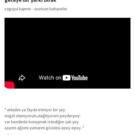
sagopa kajmer - avutsun bahaneler
" anladım ya fayda etmiyor bir şey.
engel olamıyorum,dağılıyorum peyderpey.
var kendimle konuşmak istediğim çok şey.
açarım ağzımı yumarım gözümü epey epey. "