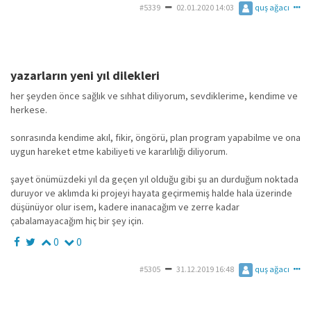
#5339
02.01.2020 14:03
quş ağacı
yazarların yeni yıl dilekleri
her şeyden önce sağlık ve sıhhat diliyorum, sevdiklerime, kendime ve
herkese.
sonrasında kendime akıl, fikir, öngörü, plan program yapabilme ve ona
uygun hareket etme kabiliyeti ve kararlılığı diliyorum.
şayet önümüzdeki yıl da geçen yıl olduğu gibi şu an durduğum noktada
duruyor ve aklımda ki projeyi hayata geçirmemiş halde hala üzerinde
düşünüyor olur isem, kadere inanacağım ve zerre kadar
çabalamayacağım hiç bir şey için.
0
0
#5305
31.12.2019 16:48
quş ağacı