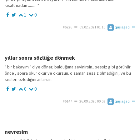
kısaltmadan ......... "
1
0
#6226
09.02.2021 01:10
quş ağacı
yıllar sonra sözlüğe dönmek
" bir bakayım " diye döner, bulduğuna sevinirsin.. sessiz gibi görünür
önce , sonra okur okur ve okursun. o zaman sessiz olmadığını, ve bu
sesleri özlediğini anlarsın.
0
0
#6147
26.09.2020 00:53
quş ağacı
nevresim