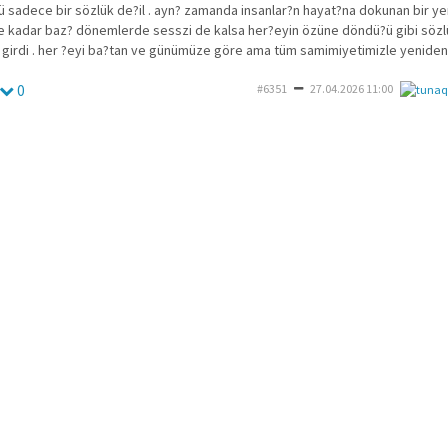
 sadece bir sözlük de?il . ayn? zamanda insanlar?n hayat?na dokunan bir ye
ne kadar baz? dönemlerde sesszi de kalsa her?eyin özüne döndü?ü gibi söz
girdi . her ?eyi ba?tan ve günümüze göre ama tüm samimiyetimizle yeniden
0
#6351
27.04.2026 11:00