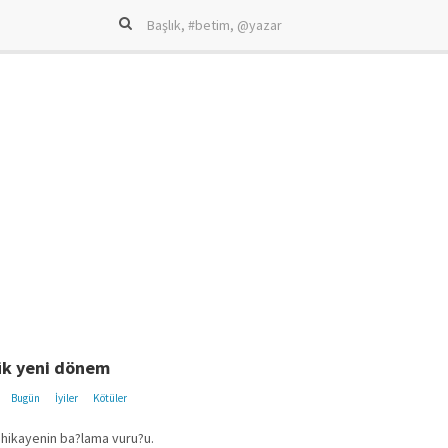
ük yeni dönem
Bugün
İyiler
Kötüler
li hikayenin ba?lama vuru?u.