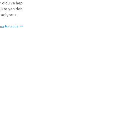
r oldu ve hep
lükte yeniden
 aç?yoruz.
tunaqua