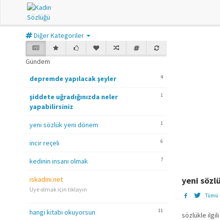
Diğer Kategoriler
Gündem
4
depremde yapılacak şeyler
1
şiddete uğradığınızda neler
yapabilirsiniz
1
yeni sözlük yeni dönem
6
incir reçeli
7
kedinin insanı olmak
iskadini.net
yeni sözl
Üye olmak için tıklayın
Tümü
11
hangi kitabı okuyorsun
sözlükle ilgi