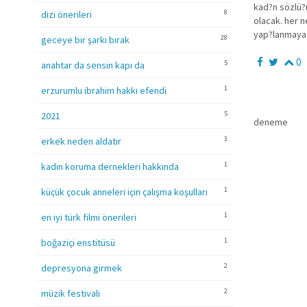
kad?n sözlü?ü
8
dizi önerileri
olacak. her 
yap?lanmaya 
28
geceye bir şarkı bırak
0
5
anahtar da sensin kapı da
1
erzurumlu ibrahim hakkı efendi
5
2021
deneme
3
erkek neden aldatır
1
kadın koruma dernekleri hakkında
1
küçük çocuk anneleri için çalışma koşulları
1
en iyi türk filmi önerileri
1
boğaziçi enstitüsü
2
depresyona girmek
2
müzik festivali