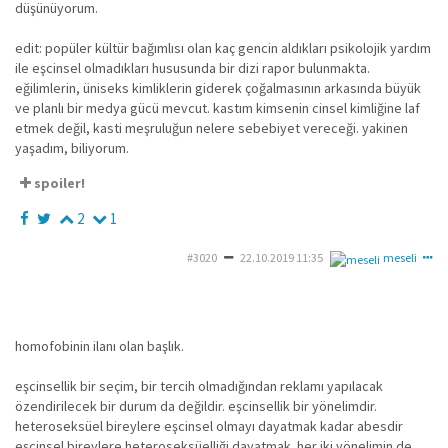
düşünüyorum.
edit: popüler kültür bağımlısı olan kaç gencin aldıkları psikolojik yardım
ile eşcinsel olmadıkları hususunda bir dizi rapor bulunmakta.
eğilimlerin, üniseks kimliklerin giderek çoğalmasının arkasında büyük
ve planlı bir medya gücü mevcut. kastım kimsenin cinsel kimliğine laf
etmek değil, kasti meşruluğun nelere sebebiyet vereceği. yakinen
yaşadım, biliyorum.
spoiler!
2
1
#3020
22.10.2019 11:35
meseli
homofobinin ilanı olan başlık.
eşcinsellik bir seçim, bir tercih olmadığından reklamı yapılacak
özendirilecek bir durum da değildir. eşcinsellik bir yönelimdir.
heteroseksüel bireylere eşcinsel olmayı dayatmak kadar abesdir
eşcinsel bireylere heteroseksüelliği dayatmak. her iki yönelimin de