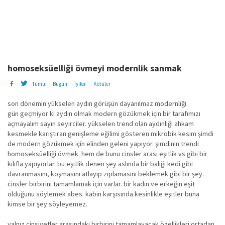
homoseksüelliği övmeyi modernlik sanmak
Tümü
Bugün
İyiler
Kötüler
son dönemin yükselen aydın görüşün dayanılmaz modernliği.
gün geçmiyor ki aydın olmak modern gözükmek için bir tarafımızı
açmayalım sayın seyirciler. yükselen trend olan aydınlığı ahkam
kesmekle karıştıran genişleme eğilimi gösteren mikrobik kesim şimdi
de modern gözükmek için elinden geleni yapıyor. şimdinin trendi
homoseksüelliği övmek. hem de bunu cinsler arası eşitlik vs gibi bir
kılıfla yapıyorlar. bu eşitlik denen şey aslında bir balığı kedi gibi
davranmasını, koşmasını atlayıp zıplamasını beklemek gibi bir şey.
cinsler birbirini tamamlamak için varlar. bir kadın ve erkeğin eşit
olduğunu söylemek abes. kabin karşısında kesinlikle eşitler buna
kimse bir şey söyleyemez.
yalnız cinsiyetler arasındaki birbirini tamamlayacak özellikleri ortadan