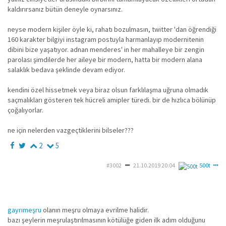
kaldırırsanız bütün deneyle oynarsınız.
neyse modern kişiler öyle ki, rahatı bozulmasın, twitter 'dan öğrendiği
160 karakter bilgiyi instagram postuyla harmanlayıp modernitenin
dibini bize yaşatıyor. adnan menderes' in her mahalleye bir zengin
parolası şimdilerde her aileye bir modern, hatta bir modern alana
salaklık bedava şeklinde devam ediyor.
kendini özel hissetmek veya biraz olsun farklılaşma uğruna olmadık
saçmalıkları gösteren tek hücreli amipler türedi. bir de hızlıca bölünüp
çoğalıyorlar.
ne için nelerden vazgeçtiklerini bilseler???
2
5
#3002
21.10.2019 20:04
500t
gayrımeşru
olanın meşru olmaya evrilme halidir.
bazı şeylerin meşrulaştırılmasının kötülüğe giden ilk adım olduğunu