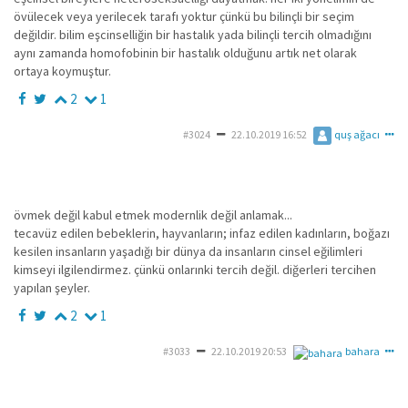
övülecek veya yerilecek tarafı yoktur çünkü bu bilinçli bir seçim
değildir. bilim eşcinselliğin bir hastalık yada bilinçli tercih olmadığını
aynı zamanda homofobinin bir hastalık olduğunu artık net olarak
ortaya koymuştur.
2
1
#3024
22.10.2019 16:52
quş ağacı
övmek değil kabul etmek modernlik değil anlamak...
tecavüz edilen bebeklerin, hayvanların; infaz edilen kadınların, boğazı
kesilen insanların yaşadığı bir dünya da insanların cinsel eğilimleri
kimseyi ilgilendirmez. çünkü onlarınki tercih değil. diğerleri tercihen
yapılan şeyler.
2
1
#3033
22.10.2019 20:53
bahara