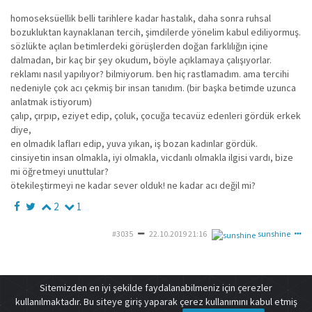
homoseksüellik belli tarihlere kadar hastalık, daha sonra ruhsal
bozukluktan kaynaklanan tercih, şimdilerde yönelim kabul ediliyormuş.
sözlükte açılan betimlerdeki görüşlerden doğan farklılığın içine
dalmadan, bir kaç bir şey okudum, böyle açıklamaya çalışıyorlar.
reklamı nasıl yapılıyor? bilmiyorum. ben hiç rastlamadım. ama tercihi
nedeniyle çok acı çekmiş bir insan tanıdım. (bir başka betimde uzunca
anlatmak istiyorum)
çalıp, çırpıp, eziyet edip, çoluk, çocuğa tecavüz edenleri gördük erkek
diye,
en olmadık lafları edip, yuva yıkan, iş bozan kadınlar gördük.
cinsiyetin insan olmakla, iyi olmakla, vicdanlı olmakla ilgisi vardı, bize
mi öğretmeyi unuttular?
ötekileştirmeyi ne kadar sever olduk! ne kadar acı değil mi?
2
1
#3035
22.10.2019 21:16
sunshine
Sitemizden en iyi şekilde faydalanabilmeniz için çerezler
deneme
kullanılmaktadır. Bu siteye giriş yaparak çerez kullanımını kabul etmiş