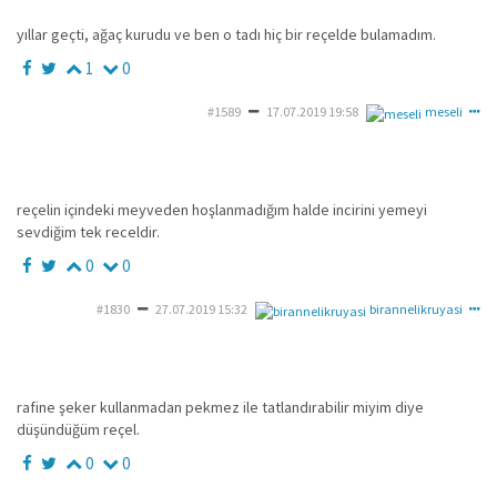
yıllar geçti, ağaç kurudu ve ben o tadı hiç bir reçelde bulamadım.
1
0
#1589
17.07.2019 19:58
meseli
reçelin içindeki meyveden hoşlanmadığım halde incirini yemeyi
sevdiğim tek receldir.
0
0
#1830
27.07.2019 15:32
birannelikruyasi
rafine şeker kullanmadan pekmez ile tatlandırabilir miyim diye
düşündüğüm reçel.
0
0