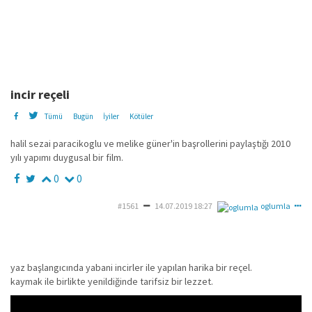
incir reçeli
Tümü
Bugün
İyiler
Kötüler
halil sezai paracikoglu ve melike güner'in başrollerini paylaştığı 2010
yılı yapımı duygusal bir film.
0
0
#1561
14.07.2019 18:27
oglumla
yaz başlangıcında yabani incirler ile yapılan harika bir reçel.
kaymak ile birlikte yenildiğinde tarifsiz bir lezzet.