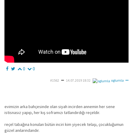
0
0
#1562
14.07.2019 18:32
oglumla
evimizin arka bahçesinde olan siyah incirden annemin her sene
istisnasız yapıp, her kış soframızı tatlandırdığı reçeldir.
reçel tabağına konulan bütün inciri kim yiyecek telaşı, çocukluğumun
güzel anılarındandır.