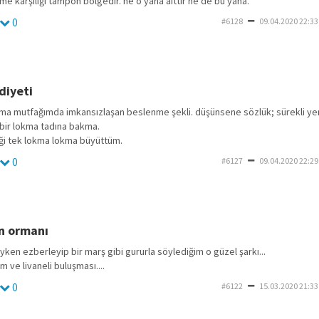
me karşılığı tampon bölgedir. ne o yana aittir ne de bu yana.
0
#6128
09.04.2020 22:33
diyeti
ma mutfağımda imkansızlaşan beslenme şekli. düşünsene sözlük; sürekli yem
 bir lokma tadına bakma.
i tek lokma lokma büyüttüm.
0
#6127
09.04.2020 22:29
ın ormanı
liyken ezberleyip bir marş gibi gururla söylediğim o güzel şarkı...
m ve livaneli buluşması....
0
#6122
15.03.2020 21:33