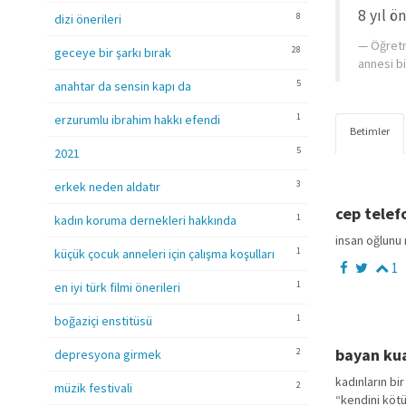
8 yıl ö
8
dizi önerileri
Öğretm
28
geceye bir şarkı bırak
annesi bi
5
anahtar da sensin kapı da
1
erzurumlu ibrahim hakkı efendi
Betimler
5
2021
3
erkek neden aldatır
cep telef
1
kadın koruma dernekleri hakkında
insan oğlunu 
1
küçük çocuk anneleri için çalışma koşulları
1
1
en iyi türk filmi önerileri
1
boğaziçi enstitüsü
bayan ku
2
depresyona girmek
kadınların bi
2
müzik festivali
“kendini kötü