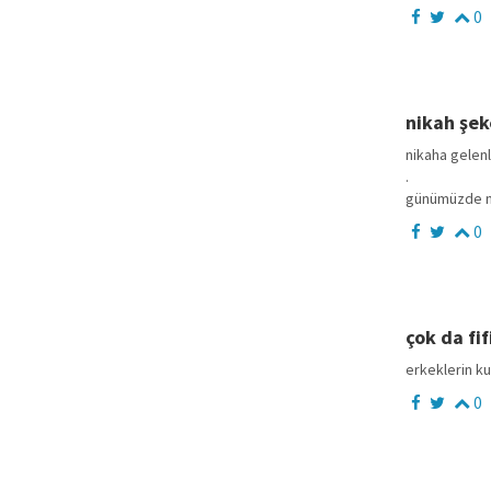
0
nikah şek
nikaha gelenl
.
günümüzde nik
0
çok da fif
erkeklerin kul
0