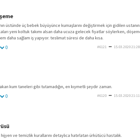
öşeme
nın üstünde üç bebek büyüyünce kumaşlarını değiştirmek için gidilen ustanın y
aları yeni koltuk takımı alsan daha ucuza gelecek fiyatlar söylerken, döşem
m daha sağlam iş yapıyor. teslimat süresi de daha kısa.
0
#6121
15.03.2020 21:28
akan kum taneleri gibi tutamadığın, en kıymetli şeydir zaman.
0
#6120
15.03.2020 21:11
rüsü
 hijyen ve temizlik kurallarını detaylıca hatırlatan ürkütücü hastalık.