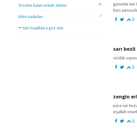
genelde her k
12
fırsatını bulan erkek aldatır
bazı şanssızl
2
bilim kadınları
0
tüm başlıklara göz atın
sarı bezli
sözlük sayesi
0
zengin er
para var huzu
inşallah onunl
0