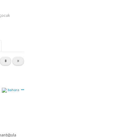
 çocuk
8
bahara
mantığıyla