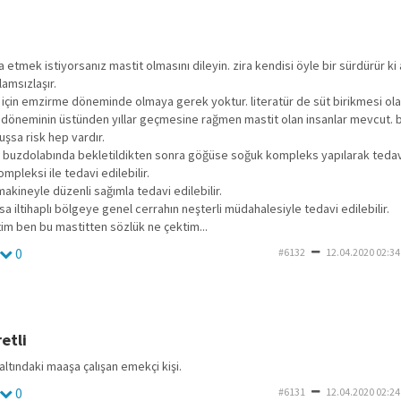
 etmek istiyorsanız mastit olmasını dileyin. zira kendisi öyle bir sürdürür ki 
lamsızlaşır.
için emzirme döneminde olmaya gerek yoktur. literatür de süt birikmesi ola
döneminin üstünden yıllar geçmesine rağmen mastit olan insanlar mevcut. b
şsa risk hep vardır.
 buzdolabında bekletildikten sonra göğüse soğuk kompleks yapılarak tedavi 
mpleksi ile tedavi edilebilir.
makineyle düzenli sağımla tedavi edilebilir.
zsa iltihaplı bölgeye genel cerrahın neşterli müdahalesiyle tedavi edilebilir.
im ben bu mastitten sözlük ne çektim...
0
#6132
12.04.2020 02:34
etli
n altındaki maaşa çalışan emekçi kişi.
0
#6131
12.04.2020 02:24