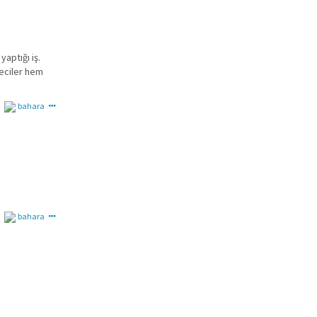
aptığı iş.
eciler hem
bahara
bahara