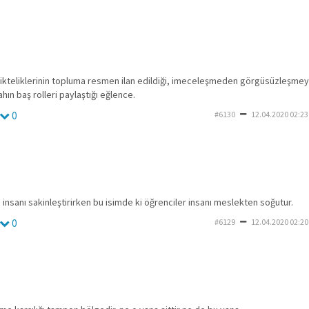
rlikteliklerinin topluma resmen ilan edildiği, imeceleşmeden görgüsüzleşmey
hın baş rolleri paylaştığı eğlence.
0
#6130
12.04.2020 02:23
yı insanı sakinleştirirken bu isimde ki öğrenciler insanı meslekten soğutur.
0
#6129
12.04.2020 02:20