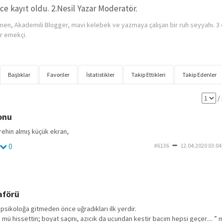
nce kayıt oldu. 2.Nesil Yazar Moderatör.
en, Akademili Blogger, mavi kelebek ve yazmaya çalışan bir ruh seyyahı. 3
r emekçi.
Başlıklar
Favoriler
İstatistikler
Takip Ettikleri
Takip Edenler
/
onu
rehin almış küçük ekran,
0
#6136
12.04.2020 03:04
aförü
r psikoloğa gitmeden önce uğradıkları ilk yerdir.
 mü hissettin; boyat saçını, azıcık da ucundan kestir bacım hepsi geçer.... ” 