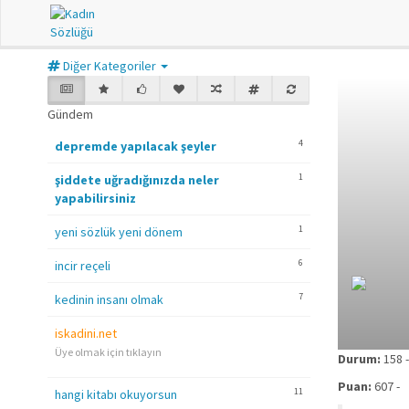
Diğer Kategoriler
Gündem
4
depremde yapılacak şeyler
1
şiddete uğradığınızda neler
yapabilirsiniz
1
yeni sözlük yeni dönem
6
incir reçeli
7
kedinin insanı olmak
iskadini.net
Üye olmak için tıklayın
Durum:
158
Puan:
607
-
11
hangi kitabı okuyorsun