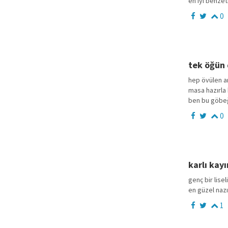
en iyi benzet
0
tek öğün 
hep övülen a
masa hazırla
ben bu göbeğ
0
karlı kay
genç bir lise
en güzel nazı
1