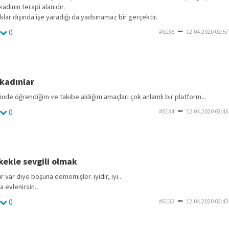
adının terapi alanıdır.
ıklar dışında işe yaradığı da yadsınamaz bir gerçektir.
0
#6135
12.04.2020 02:57
 kadınlar
nde öğrendiğim ve takibe aldığım amaçları çok anlamlı bir platform...
0
#6134
12.04.2020 02:46
kekle sevgili olmak
r var diye boşuna dememişler. iyidir, iyi..
a evlenirsin..
0
#6133
12.04.2020 02:43