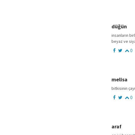
düğün
insanların bi
beyaz ve siya
0
melisa
bitkisinin ça
0
araf