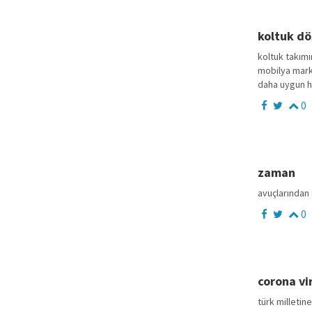
koltuk d
koltuk takımı
mobilya mark
daha uygun he
0
zaman
avuçlarından 
0
corona vi
türk milletine