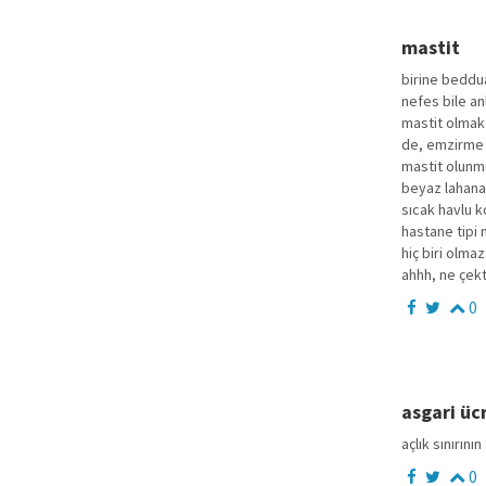
mastit
birine beddua
nefes bile an
mastit olmak 
de, emzirme 
mastit olunmu
beyaz lahana
sıcak havlu ko
hastane tipi 
hiç biri olma
ahhh, ne çekt
0
asgari ücr
açlık sınırını
0