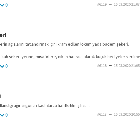
0
#6119
15.03.2020 21:07
eri
erin ağızlarını tatlandırmak için ikram edilen lokum yada badem şekeri.
ah şekeri yerine, misafirlere, nikah hatırası olarak küçük hediyeler verilme
0
#6118
15.03.2020 21:05
i
landığı ağır argonun kadınlarca hafifletilmiş hali....
0
#6117
15.03.2020 20:55