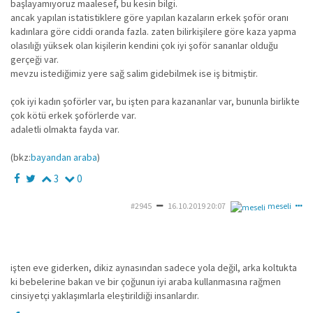
başlayamıyoruz maalesef, bu kesin bilgi.
ancak yapılan istatistiklere göre yapılan kazaların erkek şoför oranı
kadınlara göre ciddi oranda fazla. zaten bilirkişilere göre kaza yapma
olasılığı yüksek olan kişilerin kendini çok iyi şoför sananlar olduğu
gerçeği var.
mevzu istediğimiz yere sağ salim gidebilmek ise iş bitmiştir.
çok iyi kadın şoförler var, bu işten para kazananlar var, bununla birlikte
çok kötü erkek şoförlerde var.
adaletli olmakta fayda var.
(bkz:
bayandan araba
)
3
0
#2945
16.10.2019 20:07
meseli
işten eve giderken, dikiz aynasından sadece yola değil, arka koltukta
ki bebelerine bakan ve bir çoğunun iyi araba kullanmasına rağmen
cinsiyetçi yaklaşımlarla eleştirildiği insanlardır.