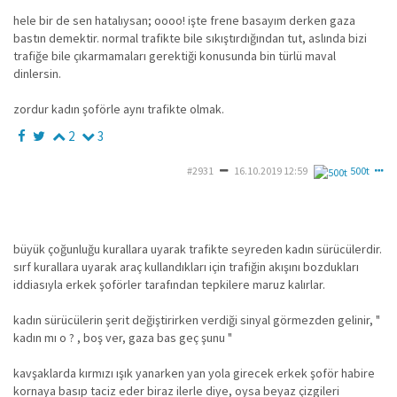
hele bir de sen hatalıysan; oooo! işte frene basayım derken gaza
bastın demektir. normal trafikte bile sıkıştırdığından tut, aslında bizi
trafiğe bile çıkarmamaları gerektiği konusunda bin türlü maval
dinlersin.
zordur kadın şoförle aynı trafikte olmak.
2
3
#2931
16.10.2019 12:59
500t
büyük çoğunluğu kurallara uyarak trafikte seyreden kadın sürücülerdir.
sırf kurallara uyarak araç kullandıkları için trafiğin akışını bozdukları
iddiasıyla erkek şoförler tarafından tepkilere maruz kalırlar.
kadın sürücülerin şerit değiştirirken verdiği sinyal görmezden gelinir, "
kadın mı o ? , boş ver, gaza bas geç şunu "
kavşaklarda kırmızı ışık yanarken yan yola girecek erkek şoför habire
kornaya basıp taciz eder biraz ilerle diye, oysa beyaz çizgileri