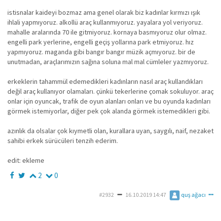
istisnalar kaideyi bozmaz ama genel olarak biz kadınlar kırmızı ışık
ihlali yapmıyoruz. alkollü araç kullanmıyoruz. yayalara yol veriyoruz.
mahalle aralarında 70 ile gitmiyoruz. kornaya basmıyoruz olur olmaz.
engelli park yerlerine, engelli geçiş yollarına park etmiyoruz. hız
yapmıyoruz. maganda gibi bangır bangır müzik açmıyoruz. bir de
unutmadan, araçlarımızın sağına soluna mal mal cümleler yazmıyoruz.
erkeklerin tahammül edemedikleri kadınların nasıl araç kullandıkları
değil araç kullanıyor olamaları. çünkü tekerlerine çomak sokuluyor. araç
onlar için oyuncak, trafik de oyun alanları onları ve bu oyunda kadınları
görmek istemiyorlar, diğer pek çok alanda görmek istemedikleri gibi.
azınlık da olsalar çok kıymetli olan, kurallara uyan, saygılı, naif, nezaket
sahibi erkek sürücüleri tenzih ederim.
edit: ekleme
2
0
#2932
16.10.2019 14:47
quş ağacı