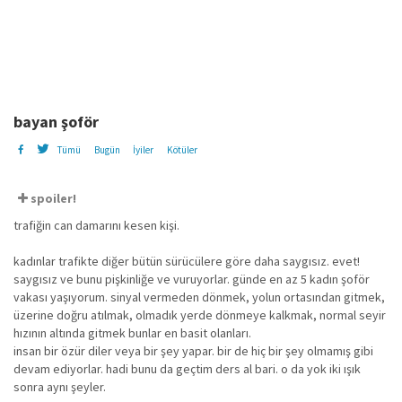
bayan şoför
Tümü
Bugün
İyiler
Kötüler
spoiler!
trafiğin can damarını kesen kişi.
kadınlar trafikte diğer bütün sürücülere göre daha saygısız. evet!
saygısız ve bunu pişkinliğe ve vuruyorlar. günde en az 5 kadın şoför
vakası yaşıyorum. sinyal vermeden dönmek, yolun ortasından gitmek,
üzerine doğru atılmak, olmadık yerde dönmeye kalkmak, normal seyir
hızının altında gitmek bunlar en basit olanları.
insan bir özür diler veya bir şey yapar. bir de hiç bir şey olmamış gibi
devam ediyorlar. hadi bunu da geçtim ders al bari. o da yok iki ışık
sonra aynı şeyler.