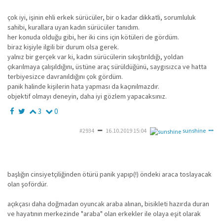
çok iyi, işinin ehli erkek sürücüler, bir o kadar dikkatli, sorumluluk
sahibi, kurallara uyan kadın sürücüler tanıdım.
her konuda olduğu gibi, her iki cins için kötüleri de gördüm.
biraz kişiyle ilgili bir durum olsa gerek.
yalnız bir gerçek var ki, kadın sürücülerin sıkıştırıldığı, yoldan
çıkarılmaya çalışıldığını, üstüne araç sürüldüğünü, saygısızca ve hatta
terbiyesizce davranıldığını çok gördüm.
panik halinde kişilerin hata yapması da kaçınılmazdır.
objektif olmayı deneyin, daha iyi gözlem yapacaksınız.
3
0
#2934
16.10.2019 15:04
sunshine
başlığın cinsiyetçiliğinden ötürü panik yapıp(!) öndeki araca toslayacak
olan şofördür.
açıkçası daha doğmadan oyuncak araba alınan, bisikleti hazırda duran
ve hayatının merkezinde "araba" olan erkekler ile olaya eşit olarak