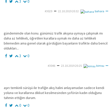
3
0
#3029
22.10.2019 20:32
bahara
gündemimde olan konu. günümüz trafik akışına uymaya çalışmak mı
daha az tehlikeli, öğretilen kurallara uymak mı daha az tehlikeli
bilemedim ama genel olarak gördüğüm bayanların trafikte daha bencil
oldukları...
3
0
#3046
23.10.2019 20:25
kimsu
aşırı temkinli sürüşü ile trafiğin akış halini anlayamadan sadece kendi
yoluna ve kurallarına dikkat kesilmesinden şoförün kadın olduğunu
tahmin ettiğim durum.
0
0