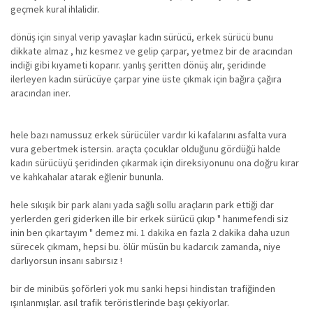
geçmek kural ihlalidir.
dönüş için sinyal verip yavaşlar kadın sürücü, erkek sürücü bunu
dikkate almaz , hız kesmez ve gelip çarpar, yetmez bir de aracından
indiği gibi kıyameti koparır. yanlış şeritten dönüş alır, şeridinde
ilerleyen kadın sürücüye çarpar yine üste çıkmak için bağıra çağıra
aracından iner.
hele bazı namussuz erkek sürücüler vardır ki kafalarını asfalta vura
vura gebertmek istersin. araçta çocuklar olduğunu gördüğü halde
kadın sürücüyü şeridinden çıkarmak için direksiyonunu ona doğru kırar
ve kahkahalar atarak eğlenir bununla.
hele sıkışık bir park alanı yada sağlı sollu araçların park ettiği dar
yerlerden geri giderken ille bir erkek sürücü çıkıp " hanımefendi siz
inin ben çıkartayım " demez mi. 1 dakika en fazla 2 dakika daha uzun
sürecek çıkmam, hepsi bu. ölür müsün bu kadarcık zamanda, niye
darlıyorsun insanı sabırsız !
bir de minibüs şoförleri yok mu sanki hepsi hindistan trafiğinden
ışınlanmışlar. asıl trafik teröristlerinde başı çekiyorlar.