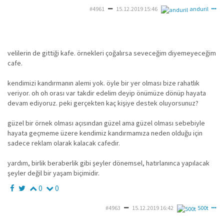
#4961
15.12.2019 15:46
anduril
velilerin de gittiği kafe. örnekleri çoğalırsa seveceğim diyemeyeceğim
cafe.
kendimizi kandırmanın alemi yok. öyle bir yer olması bize rahatlık
veriyor. oh oh orası var takdir edelim deyip önümüze dönüp hayata
devam ediyoruz. peki gerçekten kaç kişiye destek oluyorsunuz?
güzel bir örnek olması açısından güzel ama güzel olması sebebiyle
hayata geçmeme üzere kendimiz kandırmamıza neden olduğu için
sadece reklam olarak kalacak cafedir.
yardım, birlik beraberlik gibi şeyler dönemsel, hatırlanınca yapılacak
şeyler değil bir yaşam biçimidir.
0
0
#4963
15.12.2019 16:42
500t