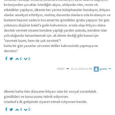
kırtasiyeden çocuklar istediğini alıyor, atölyede ritm, resim vb.
etkinlikler yapılıyor, ülkenin her yerine kütüphaneler kuruluyor, ihtiyacı
olanlar ameliyat ettiriliyor, muhtaç durumda olanlara oda kiralanıyor ve
bunların hepsini sadece kocaman bir gönüllüler grubu yapıyor. bir gün
yolunuzu düşürün balat'a gelin kahvemize. orada olup ihtiyacı olana
destek vermek insanın kendine yaptığı yardım aslında, kendine olan
yolculuğunda tamamlanmak için..ali abinin dediği gibi bunun için
"sevmek lazım, hem de çok sevmek"!
hatta bir gün yazarlar zirvesini deliler kahvesinde yapmaya ne
dersiniz?
6
0
#4957
15.12.2019 11:04
guess
ülkenin hatta tüm dünyanın ihtiyacı olan bir sosyal sorumluluk.
gönüllüleri ve kurucusunu tebrik ediyorum.
istanbul'a ilk gelişimde ziyaret etmek istiyorum bende.
4
0