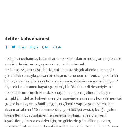
deliler kahvehanesi
Tümü
Bugün
İyiler
Kötüler
deliler kahvehanesi; balat'ın ara sokaklarından birinde görünüşte cafe
ama içinde yüzlerce yaşama dokunan bir dernek.
deliler aşevi, kırtasiye, butik, cafe olarak birçok alanda tamamıyla
gönüllülük esasıyla çalışan bir oluşum. kurucusu ali denizci, çok farklı
bir hayattan gelip sonunda "görüyorsam, duyuyorsam sorumluyum"
diyerek bu oluşumu hayata geçirmiş bir "deli" kendi deyimiyle. ali
denizcinin internetteki tedx konuşmasına denk gelmemle başladı
tanışıklığım deliler kahvehanesiyle. aşevinde sanırsınız konyalı menüsü
çıkıyor her akşam, gönüllü aşçıların gündüz yaptığı yemeklerle her
akşam ortalama 150 insanımız doyuyor(%92,si evsiz), butiğe gelen
kıyafetler ihtiyaç sahiplerine veriliyor, kullanılmamış olan yeni
kıyafetler yalnızca evsizler için, bu günlerde gönüllüler. parkları,
sokakları dolaşıp sokakta yatanlara battaniye, uyku tulumu dağıtıyor,