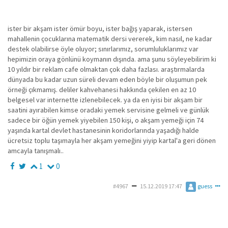
ister bir akşam ister ömür boyu, ister bağış yaparak, istersen
mahallenin çocuklarına matematik dersi vererek, kim nasıl, ne kadar
destek olabilirse öyle oluyor; sınırlarımız, sorumluluklarımız var
hepimizin oraya gönlünü koymanın dışında. ama şunu söyleyebilirim ki
10 yıldır bir reklam cafe olmaktan çok daha fazlası. araştırmalarda
dünyada bu kadar uzun süreli devam eden böyle bir oluşumun pek
örneği çıkmamış. deliler kahvehanesi hakkında çekilen en az 10
belgesel var internette izlenebilecek. ya da en iyisi bir akşam bir
saatini ayırabilen kimse oradaki yemek servisine gelmeli ve günlük
sadece bir öğün yemek yiyebilen 150 kişi, o akşam yemeği için 74
yaşında kartal devlet hastanesinin koridorlarında yaşadığı halde
ücretsiz toplu taşımayla her akşam yemeğini yiyip kartal'a geri dönen
amcayla tanışmalı..
1
0
#4967
15.12.2019 17:47
guess