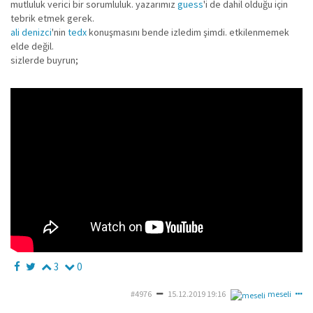
mutluluk verici bir sorumluluk. yazarımız
guess
'i de dahil olduğu için
tebrik etmek gerek.
ali denizci
'nin
tedx
konuşmasını bende izledim şimdi. etkilenmemek
elde değil.
sizlerde buyrun;
3
0
#4976
15.12.2019 19:16
meseli