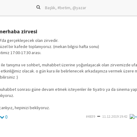
 merhaba zirvesi
9'da gerçekleşecek olan zirvedir.
zel bir kafede toplanıyoruz. (mekan bilgisi hafta sonu)
imiz 17:00-17:30 arası.
r ile tanışma ve sohbet, muhabbet üzerine yoğunlaşacak olan zirvemizde ufa
tkinliğimiz olacak. o gün kura ile belirlenecek arkadaşınıza vermek üzere m
lirsiniz :)
muhabbet sonrası güne devam etmek isteyenler ile tiyatro ya da sinema ya
nlıyoruz.
anlıyız, hepinizi bekliyoruz.
0
#4839
11.12.2019 19:42