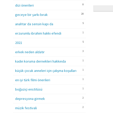
8
dizi önerileri
28
geceye bir şarkı bırak
5
anahtar da sensin kapı da
1
erzurumlu ibrahim hakkı efendi
5
2021
3
erkek neden aldatır
1
kadın koruma dernekleri hakkında
1
küçük çocuk anneleri için çalışma koşulları
1
en iyi türk filmi önerileri
1
boğaziçi enstitüsü
2
depresyona girmek
2
müzik festivali