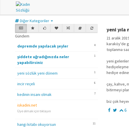
Diğer Kategoriler
yeni yıla
Gündem
21 aralık 201
karaköy'de gü
4
depremde yapılacak şeyler
toplanma saat
1
şiddete uğradığınızda neler
yeni gelenle
yapabilirsiniz
hediyeleşme e
hediye edinebi
1
yeni sözlük yeni dönem
6
incir reçeli
çay, kahve, 
bitirmeyi pla
7
kedinin insanı olmak
biz çok heyec
iskadini.net
6
Üye olmak için tıklayın
11
hangi kitabı okuyorsun