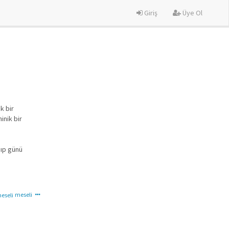
Giriş
Üye Ol
k bir
inik bir
pıp günü
meseli