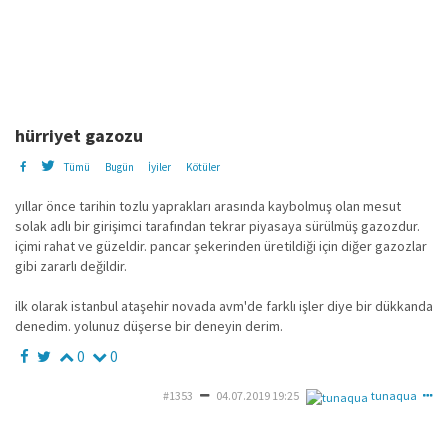
hürriyet gazozu
Tümü
Bugün
İyiler
Kötüler
yıllar önce tarihin tozlu yaprakları arasında kaybolmuş olan mesut
solak adlı bir girişimci tarafından tekrar piyasaya sürülmüş gazozdur.
içimi rahat ve güzeldir. pancar şekerinden üretildiği için diğer gazozlar
gibi zararlı değildir.
ilk olarak istanbul ataşehir novada avm'de farklı işler diye bir dükkanda
denedim. yolunuz düşerse bir deneyin derim.
0
0
#1353
04.07.2019 19:25
tunaqua