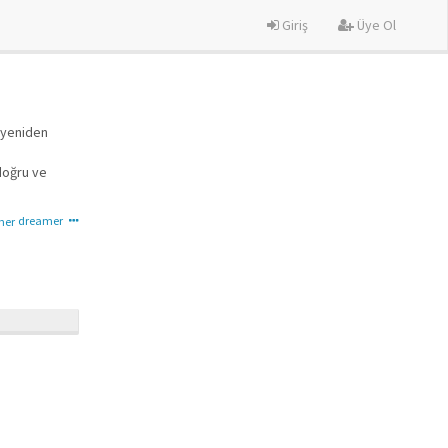
Giriş
Üye Ol
s yeniden
 doğru ve
dreamer